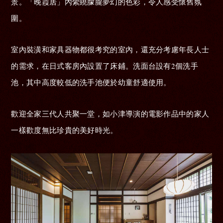
景。「晚霞居」內縈繞朦朧夢幻的色彩，令人感受懷舊氛
圍。
室內裝潢和家具器物都很考究的室內，還充分考慮年長人士
的需求，在日式客房內設置了床鋪。洗面台設有2個洗手
池，其中高度較低的洗手池便於幼童舒適使用。
歡迎全家三代人共聚一堂，如小津導演的電影作品中的家人
一樣歡度無比珍貴的美好時光。