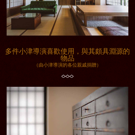
多件小津導演喜歡使用，與其頗具淵源的
物品
（由小津導演的各位親戚捐贈）