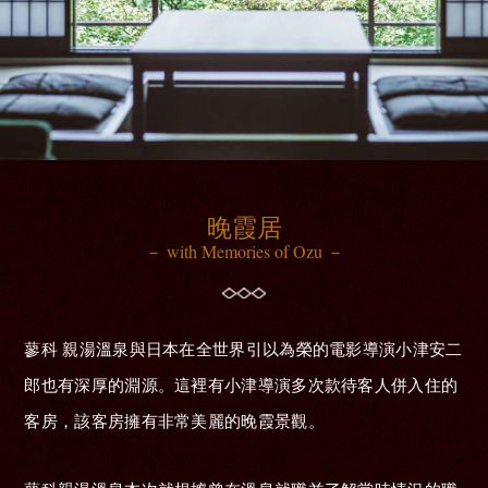
晚霞居
－ with Memories of Ozu －
蓼科 親湯溫泉與日本在全世界引以為榮的電影導演小津安二
郎也有深厚的淵源。這裡有小津導演多次款待客人併入住的
客房，該客房擁有非常美麗的晚霞景觀。