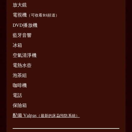
放大鏡
電視機
（可收看BS頻道）
DVD播放機
藍牙音響
冰箱
空氣清淨機
電熱水壺
泡茶組
咖啡機
電話
保險箱
配備 Valpas
（最新的床蝨預防系統）