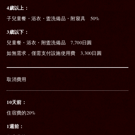
4歲以上
子兒童餐・浴衣・盥洗備品・附寢具 50%
3歳以下
兒童餐・浴衣・附盥洗備品 7,700日圓
如無需求，僅需支付設施使用費 3,300日圓
取消費用
10天前
住宿費的20%
1週前