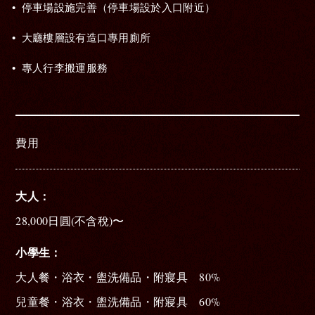
停車場設施完善（停車場設於入口附近）
大廳樓層設有造口專用廁所
專人行李搬運服務
費用
大人
28,000日圓(不含稅)〜
小學生
大人餐・浴衣・盥洗備品・附寢具 80%
兒童餐・浴衣・盥洗備品・附寢具 60%