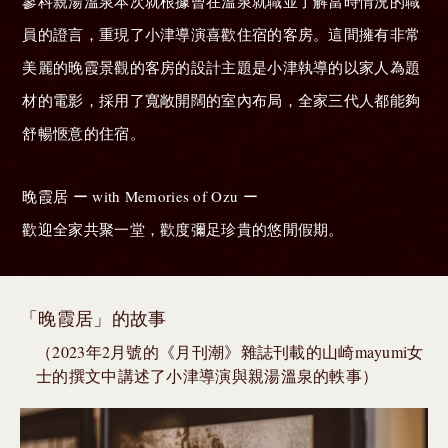
蓼科親湯溫泉本次就根據曾在溫泉就職並了解當時情況的職
員的證言，重現了小津導演喜歡住宿的客房。這間擁有非常
美麗的晚霞景觀的客房的設計主題是小津執導的以家人為題
材的電影，採用了寬敞開闊的室內布局，全家三代人都能夠
舒暢愜意的住宿。
晚霞居 ー with Memories of Ozu ー
歡迎全家共聚一堂，歡度彌足珍貴的悠閒假期。
「晚霞居」的故事
（2023年2月號的《月刊潮》雜誌刊載的山崎mayumi女
士的撰文中講述了小津導演與親湯溫泉的軼事）