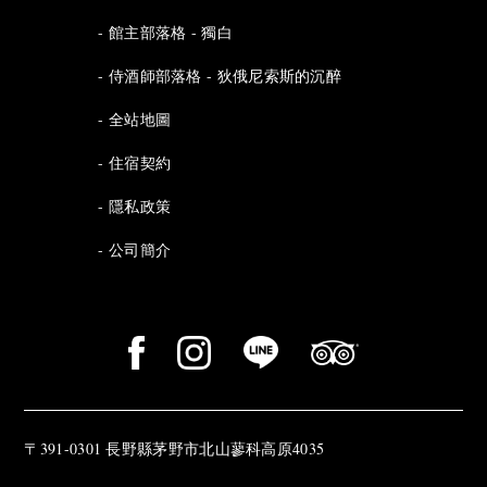
館主部落格 - 獨白
侍酒師部落格 - 狄俄尼索斯的沉醉
全站地圖
住宿契約
隱私政策
公司簡介
〒391-0301 長野縣茅野市北山蓼科高原4035