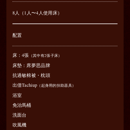
8人（1人〜4人使用床）
配置
床：4張
（其中有2張子床）
床墊：席夢思品牌
抗過敏棉被・枕頭
出借Tachiup
（起身用的扶助器具）
浴室
免治馬桶
洗面台
吹風機