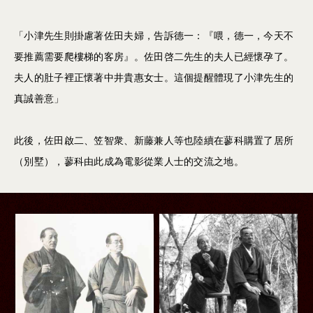
「⼩津先⽣則掛慮著佐⽥夫婦，告訴德⼀：『喂，德⼀，今天不
要推薦需要爬樓梯的客房』。佐⽥啓⼆先生的夫人已經懷孕了。
夫人的肚子裡正懷著中井貴惠女士。這個提醒體現了⼩津先⽣的
真誠善意」
此後，佐⽥啟⼆、笠智衆、新藤兼⼈等也陸續在蓼科購置了居所
（別墅），蓼科由此成為電影從業人士的交流之地。