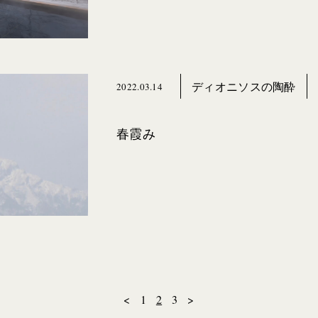
ディオニソスの陶酔
2022.03.14
春霞み
<
1
2
3
>