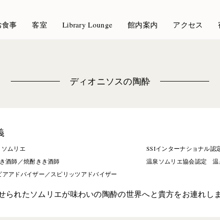
お食事
客室
Library Lounge
館内案内
アクセス
ディオニソスの陶酔
義
 ソムリエ
SSIインターナショナル認定 国
きき酒師／焼酎きき酒師
温泉ソムリエ協会認定 温
 ビアアドバイザー／スピリッツアドバイザー
せられたソムリエが味わいの陶酔の世界へと貴方をお連れし