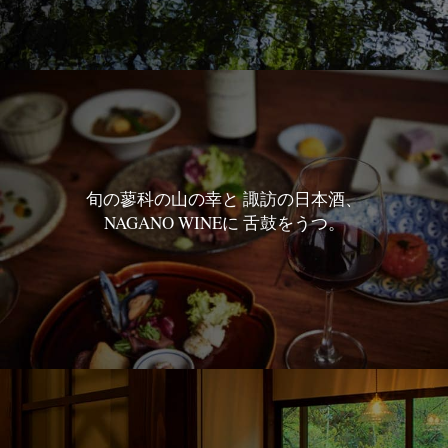
旬の蓼科の山の幸と
諏訪の日本酒、
NAGANO WINEに
舌鼓をうつ。