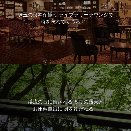
珠玉の良本が揃う
ライブラリーラウンジで
時を忘れてくつろぐ。
渓流の音に癒される
５つの露天と
お座敷風呂に
身をゆだねる。