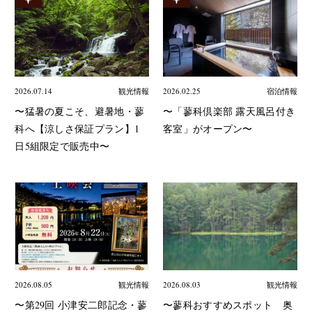
2026.07.14
観光情報
2026.02.25
宿泊情報
〜猛暑の夏こそ、避暑地・蓼
〜「蓼科倶楽部 露天風呂付き
科へ【涼しさ保証プラン】1
客室」がオープン〜
日5組限定で販売中〜
2026.08.05
観光情報
2026.08.03
観光情報
〜第29回 小津安二郎記念・蓼
〜蓼科おすすめスポット 奥