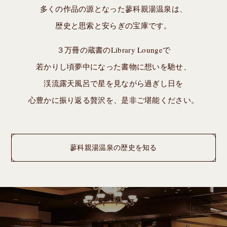
多くの作品の源となった蓼科親湯温泉は、
歴史と思索と安らぎの宝庫です。
３万冊の蔵書のLibrary Loungeで
若かりし頃夢中になった書物に想いを馳せ、
渓流露天風呂で星を見ながら過ぎし日を
心豊かに振り返る贅沢を、是非ご堪能ください。
蓼科親湯温泉の歴史を知る