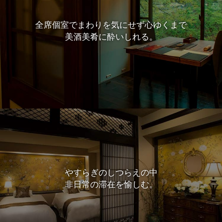
全席個室でまわりを
気にせず心ゆくまで
美酒美肴に
酔いしれる。
やすらぎのしつらえの中
非日常の滞在を愉しむ。