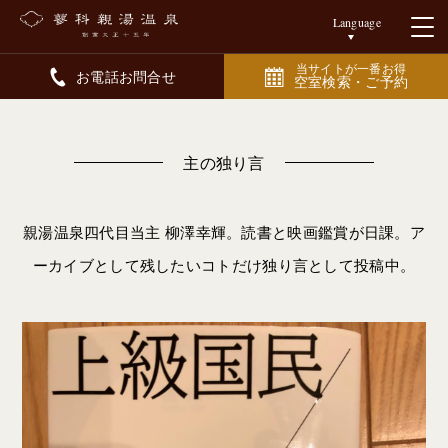
Language
当サイトが一番お得
お電話お問合せ
空室検索・ご予約
主の独り言
親湯温泉四代目当主 柳澤幸輝。読書と映画鑑賞が日課。ア
ーカイブとして残したいコトだけ独り言として投稿中。