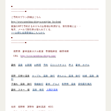
■
——————————————————————————————————————
——————
■
ご予約やプラン詳細はこちら
http://www.tateshina-shinyu.com/plan_list.html
親湯の
HP
で予約する８０％のお客様が利用する、割引情報とは・・
毎月、メールで割引券が送られてくる。
>>>
お得な会員登録はこちらから
■
——————————————————————————————————————
——————
■
長野県
蓼科
温泉ホテル親湯 専務取締役 柳澤幸輝
URL
http://www.tateshina-shinyu.com/
蓼科
温泉
お部屋
お料理
予約
口コミクチコミ
声２
蓼科 ホテル
長野 日帰り温泉
カップル 温泉 旅行
赤ちゃん 温泉 旅行
妊婦 温泉 旅
行
子連れ 温泉 旅行
母娘旅行
蓼科 グルメ
長野県 温泉
貸切露天風呂
蓼科 スキー 場
温泉 格安
上諏訪温泉
住所 長野県 茅野市 蓼科高原
4035