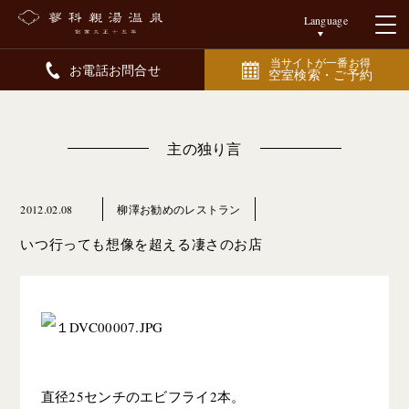
Language
当サイトが一番お得
お電話お問合せ
空室検索・ご予約
主の独り言
2012.02.08
柳澤お勧めのレストラン
いつ行っても想像を超える凄さのお店
直径25センチのエビフライ2本。