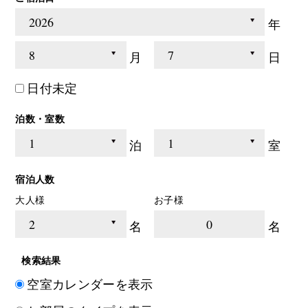
年
月
日
日付未定
泊数・室数
泊
室
宿泊人数
大人様
お子様
0
名
名
検索結果
空室カレンダーを表示