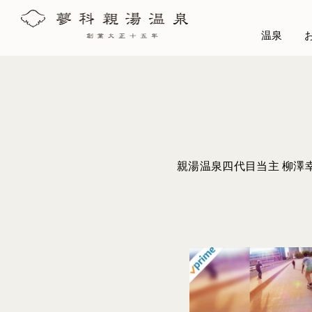
温泉
親湯温泉四代目当主 柳澤