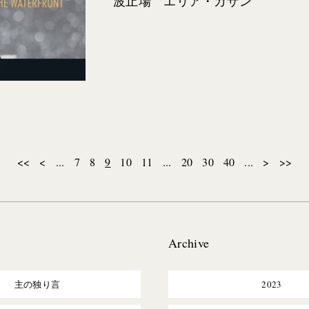
波止場 エリア・カザン
<<
<
...
7
8
9
10
11
...
20
30
40
...
>
>>
Archive
主の独り言
2023