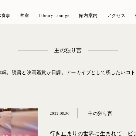
お食事
客室
Library Lounge
館内案内
アクセス
主の独り言
幸輝。読書と映画鑑賞が日課。アーカイブとして残したいコ
主の独り言
2022.08.30
行き止まりの世界に生まれて ビ