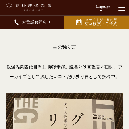
Language
当サイトが一番お得
お電話お問合せ
空室検索・ご予約
主の独り言
親湯温泉四代目当主 柳澤幸輝。読書と映画鑑賞が日課。ア
ーカイブとして残したいコトだけ独り言として投稿中。