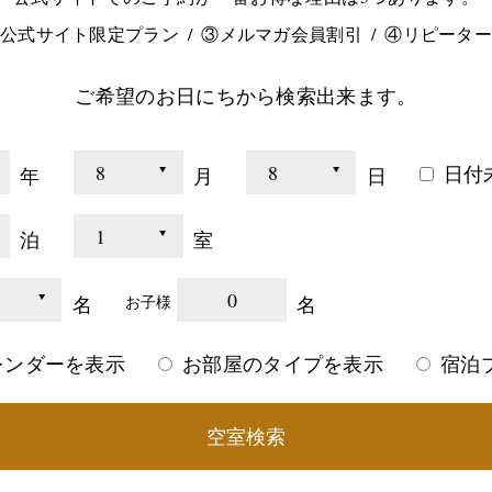
公式サイト限定プラン
③メルマガ会員割引
④リピータ
ご希望のお日にちから検索出来ます。
日付
年
月
日
泊
室
0
名
名
お子様
レンダーを表示
お部屋のタイプを表示
宿泊
空室検索