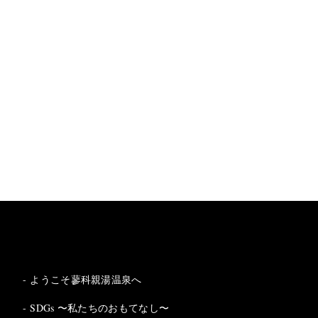
ようこそ蓼科親湯温泉へ
SDGs 〜私たちのおもてなし〜