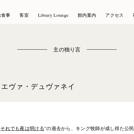
お食事
客室
Library Lounge
館内案内
アクセス
主の独り言
 エヴァ・デュヴァネイ
“
それでも夜は明ける
”の過去から、キング牧師が成し得た公