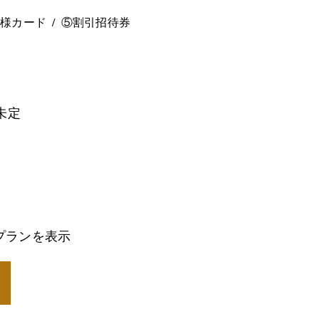
ー様カード
⑤割引招待券
未定
プランを表示