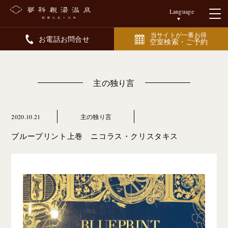
Language
当サイトが一番お得
お電話お問合せ
空室検索・ご予約
主の独り言
2020.10.21
主の独り言
ブループリント上巻 ニコラス・クリスタキス