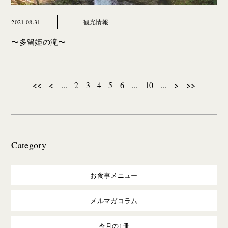
2021.08.31
観光情報
〜多留姫の滝〜
<<
<
...
2
3
4
5
6
...
10
...
>
>>
Category
お食事メニュー
メルマガコラム
今月の1冊