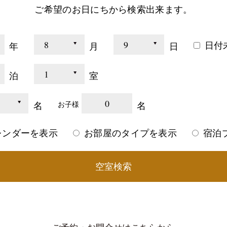
ご希望のお日にちから検索出来ます。
日付
年
月
日
泊
室
0
名
名
お子様
レンダーを表示
お部屋のタイプを表示
宿泊
空室検索