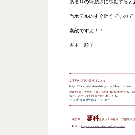
あまりの綺麗さに感動すると
当ホテルのすぐ近くですので
素敵ですよ！！
吉本 順子
■
——————————————————————
ご予約やプラン詳細はこちら
https://www.tateshina-shinyu.com/plan_list.html
親湯の
HP
で予約する８０％のお客様が利用する、割
毎月、メールで割引券が送られてくる。
>>>
お得な会員登録はこちらから
■
——————————————————————
蓼科
長野県
温泉ホテル親湯 専務取締
URL
https://www.tateshina-shinyu.com/