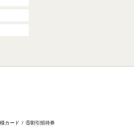
。
ー様カード
⑤割引招待券