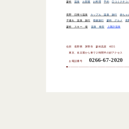
蓼科
温泉
お部屋
お料理
予約
口コミクチコ
長野 日帰り温泉
カップル 温泉 旅行
赤ちゃ
子連れ 温泉 旅行
母娘旅行
蓼科 グルメ
長
蓼科 スキー 場
温泉 格安
上諏訪温泉
住所 長野県 茅野市 蓼科高原
4035
東京、名古屋から車で２時間半の好アクセス
0266-67-2020
お電話番号
■
——————————————————————