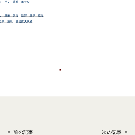
ミ
声２
蓼科 ホテル
ん 温泉 旅行
妊婦 温泉 旅行
野県 温泉
貸切露天風呂
——————————————————————
■
前の記事
次の記事