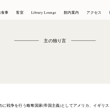
お食事
客室
Library Lounge
館内案内
アクセス
主の独り言
めに戦争を行う略奪国家(帝国主義)としてアメリカ、イギリ