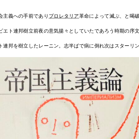
会主義への手前であり
プロレタリア
革命によって滅ぶ、と喝
ビエト連邦樹立前夜の意気揚々としていたであろう時期の序
ト連邦を樹立したレーニン。志半ばで病に倒れ次はスターリ