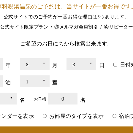
蓼科親湯温泉のご予約は、
当サイトが一番お得です
公式サイトでのご予約が
一番お得な理由は5つあります。
公式サイト限定プラン
③メルマガ会員割引
④リピータ
ご希望のお日にちから検索出来ます。
日付
年
月
日
泊
室
0
名
名
お子様
レンダーを表示
お部屋のタイプを表示
宿泊