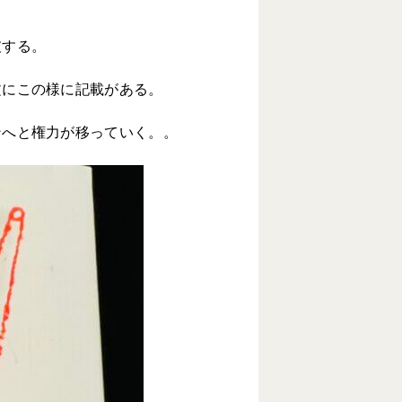
破する。
文にこの様に記載がある。
ンへと権力が移っていく。。