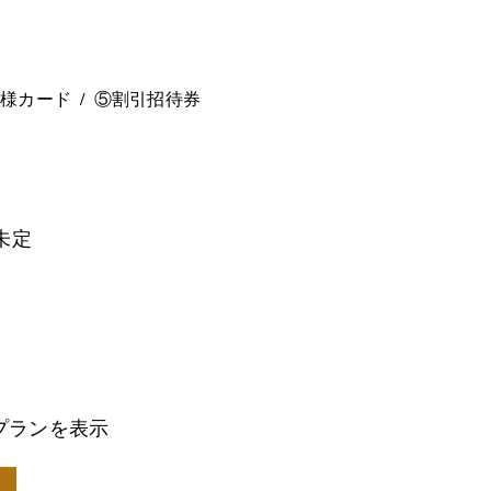
。
ー様カード
⑤割引招待券
未定
プランを表示