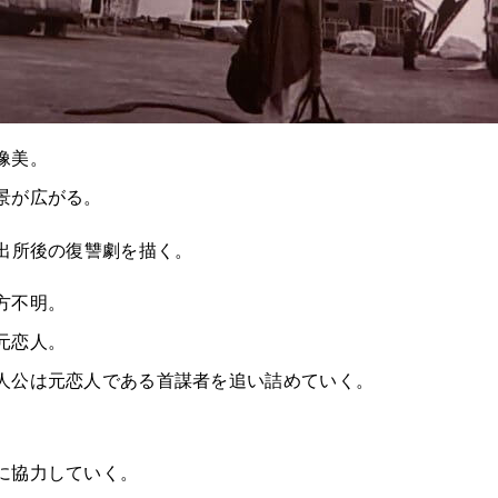
像美。
景が広がる。
の出所後の復讐劇を描く。
方不明。
元恋人。
人公は元恋人である首謀者を追い詰めていく。
に協力していく。