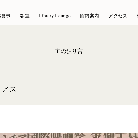
お食事
客室
Library Lounge
館内案内
アクセス
主の独り言
ィアス