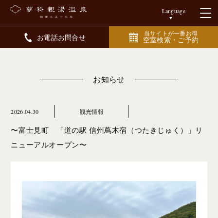
Language
当サイトが一番お得
お電話お問合せ
空室検索・ご予約
お知らせ
2026.04.30
観光情報
〜富士見町 「道の駅 信州蔦木宿（つたきじゅく）」リ
ニューアルオープン〜