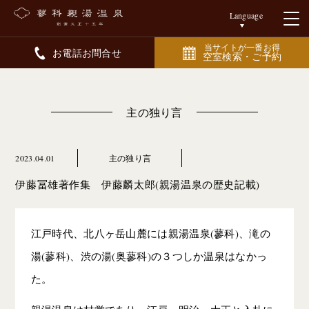
Language
当サイトが一番お得
お電話お問合せ
空室検索・ご予約
主の独り言
2023.04.01
主の独り言
伊藤冨雄著作集 伊藤麟太郎(親湯温泉の歴史記載)
江戸時代、北八ヶ岳山麓には親湯温泉(蓼科)、滝の
湯(蓼科)、渋の湯(奥蓼科)の３つしか温泉はなかっ
た。