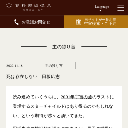
Language
当サイトが一番お得
お電話お問合せ
空室検索・ご予約
主の独り言
2022.11.18
主の独り言
死は存在しない 田坂広志
読み進めていくうちに、
2001年宇宙の旅
のラストに
登場するスターチャイルドはあり得るのかもしれな
い、という期待が沸々と湧いてきた。