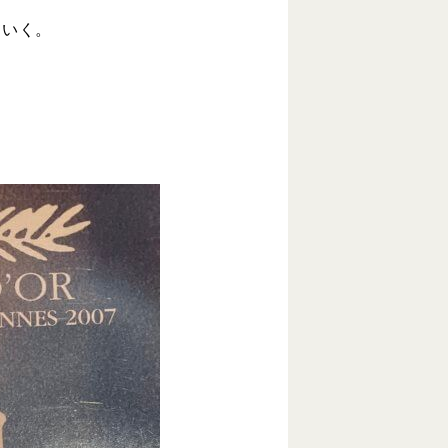
ていく。
。