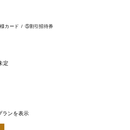
。
ー様カード
⑤割引招待券
未定
プランを表示