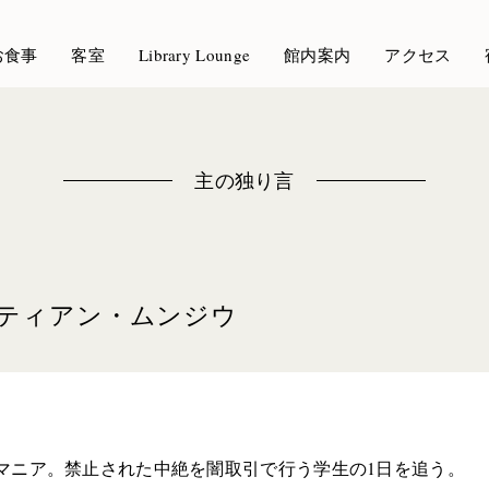
お食事
客室
Library Lounge
館内案内
アクセス
主の独り言
スティアン・ムンジウ
マニア。禁止された中絶を闇取引で行う学生の1日を追う。