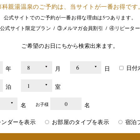
蓼科親湯温泉のご予約は、
当サイトが一番お得です
公式サイトでのご予約が
一番お得な理由は5つあります。
公式サイト限定プラン
③メルマガ会員割引
④リピータ
ご希望のお日にちから検索出来ます。
日付
年
月
日
泊
室
0
名
名
お子様
レンダーを表示
お部屋のタイプを表示
宿泊