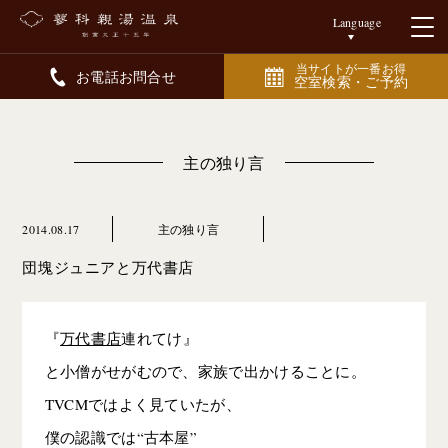
Language
当サイトが一番お得
お電話お問合せ
空室検索・ご予約
主の独り言
2014.08.17
主の独り言
団塊ジュニアと万代書店
『
万代書店
連れてけ』
と小僧がせがむので、家族で出かけることに。
TVCMではよく見ていたが、
僕の認識では“古本屋”