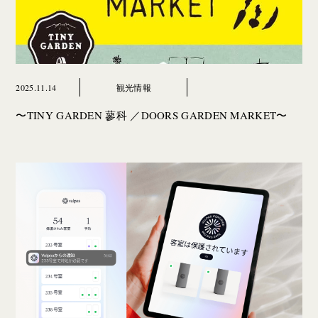
2025.11.14
観光情報
〜TINY GARDEN 蓼科 ／DOORS GARDEN MARKET〜