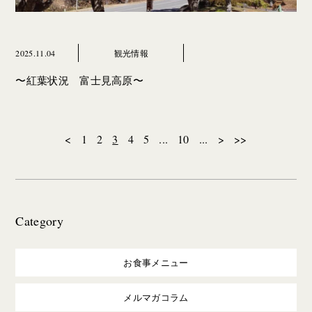
2025.11.04
観光情報
〜紅葉状況 富士見高原〜
<
1
2
3
4
5
...
10
...
>
>>
Category
お食事メニュー
メルマガコラム