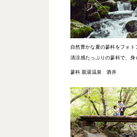
自然豊かな夏の蓼科をフォト
清涼感たっぷりの蓼科で、身
蓼科 親湯温泉 酒井