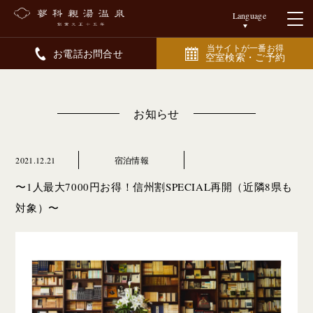
Language
当サイトが一番お得
お電話お問合せ
空室検索・ご予約
お知らせ
2021.12.21
宿泊情報
〜1人最大7000円お得！信州割SPECIAL再開（近隣8県も
対象）〜