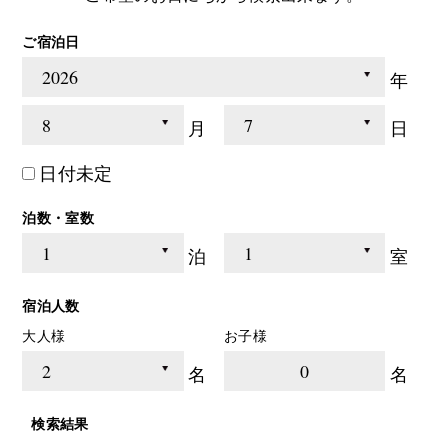
ご宿泊日
年
月
日
日付未定
泊数・室数
泊
室
宿泊人数
大人様
お子様
0
名
名
検索結果