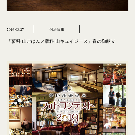
2019.03.27
宿泊情報
「蓼科 山ごはん／蓼科 山キュイジーヌ」春の御献立