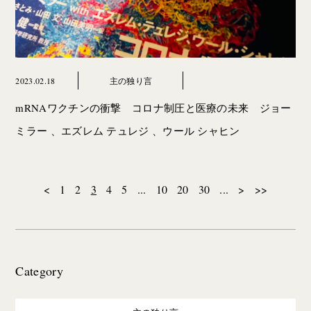
2023.02.18
主の独り言
mRNAワクチンの衝撃 コロナ制圧と医療の未来 ジョー
ミラー 、エズレム テュレジ 、ウール シャヒン
<
1
2
3
4
5
...
10
20
30
...
>
>>
Category