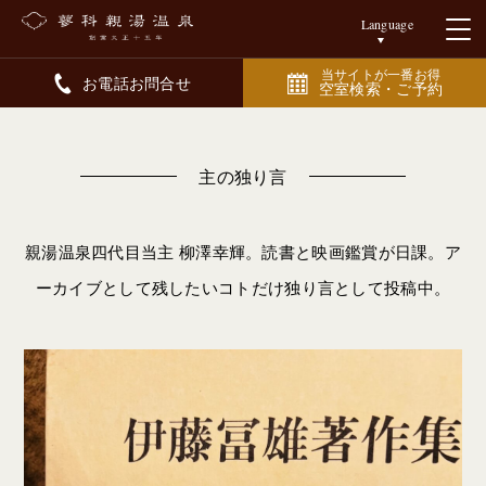
Language
当サイトが一番お得
お電話お問合せ
空室検索・ご予約
主の独り言
親湯温泉四代目当主 柳澤幸輝。読書と映画鑑賞が日課。ア
ーカイブとして残したいコトだけ独り言として投稿中。