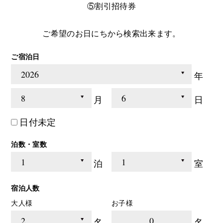
⑤割引招待券
ご希望のお日にちから検索出来ます。
ご宿泊日
年
月
日
日付未定
泊数・室数
泊
室
宿泊人数
大人様
お子様
0
名
名