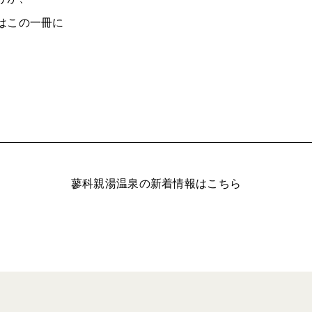
はこの一冊に
。
。
蓼科親湯温泉の新着情報はこちら