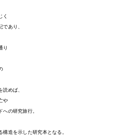
。
じく
記であり、
通り
の
を読めば、
亡や
ドへの研究旅行。
る構造を示した研究本となる。