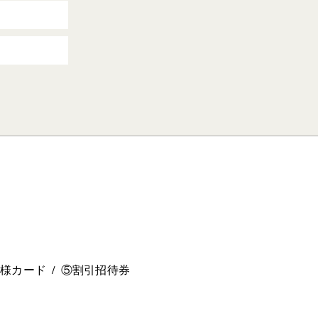
。
ー様カード
⑤割引招待券