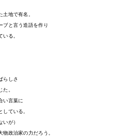
た土地で有名。
ーブと言う造語を作り
ている。
ばらしさ
じた。
合い言葉に
としている。
ないが）
大物政治家の力だろう。