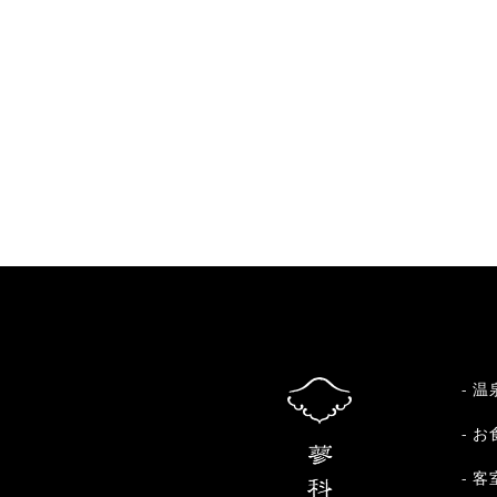
温
お
客