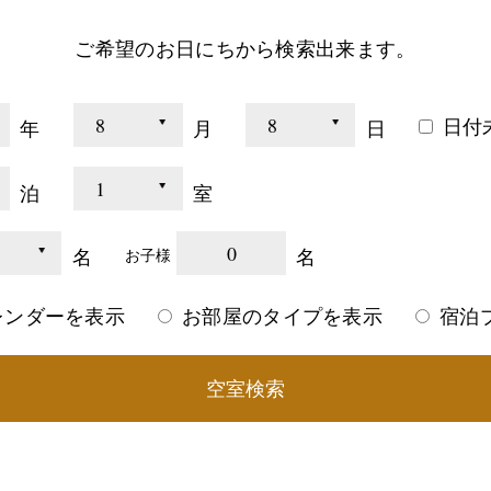
ご希望のお日にちから検索出来ます。
日付
年
月
日
泊
室
0
名
名
お子様
レンダーを表示
お部屋のタイプを表示
宿泊
空室検索