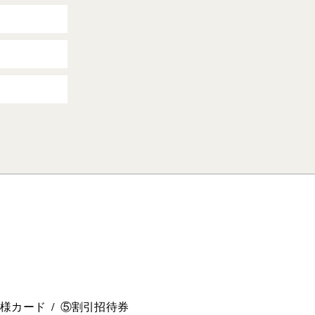
。
ー様カード
⑤割引招待券