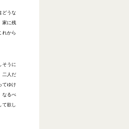
はどうな
。家に残
これから
しそうに
。二人だ
ってゆけ
。なるべ
して欲し