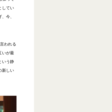
としてい
げ、今、
と言われる
互いが最
という静
の新しい