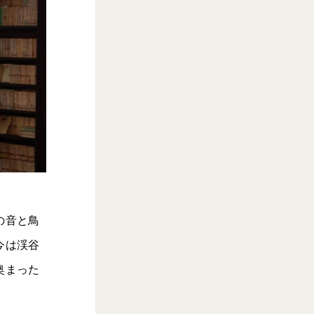
の音と鳥
今は渓谷
奥まった