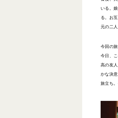
いる。娘
る。お互
元の二人
今回の旅
今日、こ
高の友人
かな決意
旅立ち。