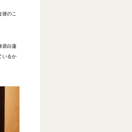
は彼のこ
柳原白蓮
ているか