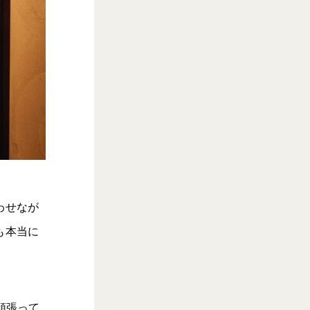
わせなが
も本当に
頑張って