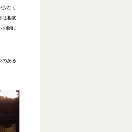
が少なく
妻は相変
心の闇に
ジのある
。