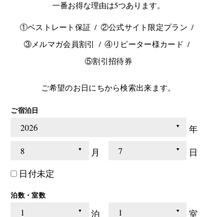
一番お得な理由は5つあります。
①ベストレート保証
②公式サイト限定プラン
③メルマガ会員割引
④リピーター様カード
⑤割引招待券
ご希望のお日にちから検索出来ます。
ご宿泊日
年
月
日
日付未定
泊数・室数
泊
室