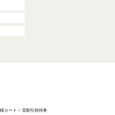
。
ー様カード
⑤割引招待券