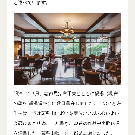
と述べています。
明治42年2月、志都児は左千夫とともに親湯（現在
の蓼科 親湯温泉）に数日滞在しました。このとき左
千夫は「予は蓼科山に老いを籠らむと思ふ心いよい
よ恋ひまさりぬ。」と書き、23首の作品中名吟10首
を清書した「蓼科山歌」を志都児に贈りました。