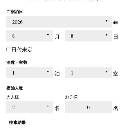
ご宿泊日
年
月
日
日付未定
泊数・室数
泊
室
宿泊人数
大人様
お子様
0
名
名
検索結果