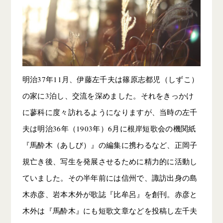
明治37年11月、伊藤左千夫は篠原志都児（しずこ）
の家に3泊し、交流を深めました。それをきっかけ
に蓼科に度々訪れるようになりますが、当時の左千
夫は明治36年（1903年）6月に根岸短歌会の機関紙
『馬酔木（あしび）』の編集に携わるなど、正岡子
規亡き後、写生を発展させるために精力的に活動し
ていました。その半年前には信州で、諏訪出身の島
木赤彦、岩本木外が歌誌『比牟呂』を創刊。赤彦と
木外は『馬酔木』にも短歌文章などを投稿し左千夫