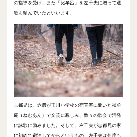
の指導を受け、また『比牟呂』を左千夫に贈って選
歌も頼んでいたといいます。
志都児は、赤彦が玉川小学校の宿直室に開いた禰牟
庵（ねむあん）で文芸に親しみ、数々の歌会で活発
に詠歌に励みました。そして、左千夫が志都児の家
に初めて宿泊してからというもの、左千夫は何度も