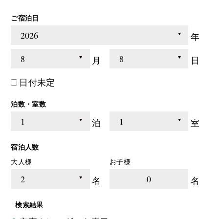
ご宿泊日
年
月
日
日付未定
泊数・室数
泊
室
宿泊人数
大人様
お子様
0
名
名
検索結果