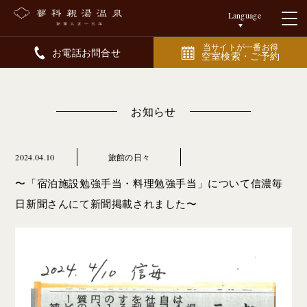
Language
当サイトが一番お得
お電話お問合せ
空室検索・ご予約
お知らせ
2024.04.10
旅館の日々
〜「宿泊施設勉強手当・料理勉強手当」について信濃毎
日新聞さんにて新聞掲載されました〜