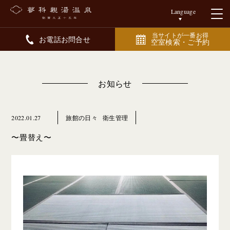
Language
当サイトが一番お得
お電話お問合せ
空室検索・ご予約
お知らせ
2022.01.27
旅館の日々
衛生管理
〜畳替え〜