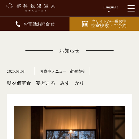
Language
当サイトが一番お得
お電話お問合せ
空室検索・ご予約
お知らせ
2020.03.03
お食事メニュー
宿泊情報
朝夕個室食 宴どころ みすゞかり