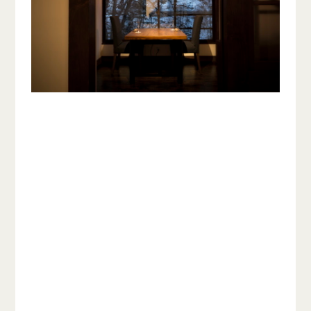
「みすず・刈る」は、信濃の荒野に生い茂る篠
竹（しのだけ）の姿を見て、まだ文字もなかっ
た頃の上代人（飛鳥の頃）が、思わず感動の歌
ごえを唇にのせたもので、『万葉集』に収めら
れている、古くから信濃の枕詞です。透き通る
ような爽やかな大気と清冽な川の流れ、豊かな
自然に抱かれた信濃の国の豊かな食を味わって
いただく場として 宴どころ みすゞかり と
命名しました。