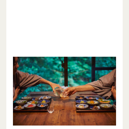
夏でも朝、晩は涼しく、冬は極寒の蓼科で、床
暖房で下からポカポカと心地よい温かさが自慢
です。かつて元祖湯治場だったこの蓼科親湯温
泉で、身も心も温まり極上の開放感を味わって
ください。