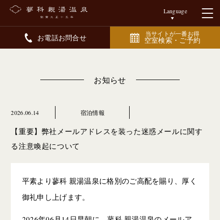
Language
当サイトが一番お得
お電話お問合せ
空室検索・ご予約
お知らせ
2026.06.14
宿泊情報
【重要】弊社メールアドレスを​装った​迷惑メールに​関す
る​注意喚起に​ついて
平素より蓼科 親湯温泉に格別のご高配を賜り、厚く
御礼申し上げます。
2026年06月14日早朝に、蓼科 親湯温泉のメールア