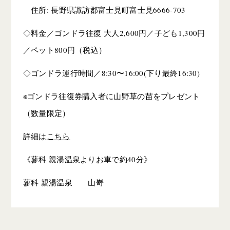
住所: 長野県諏訪郡富士見町富士見6666-703
◇料金／ゴンドラ往復 大人2,600円／子ども1,300円
／ペット800円（税込）
◇ゴンドラ運行時間／8:30〜16:00(下り最終16:30)
※ゴンドラ往復券購入者に山野草の苗をプレゼント
（数量限定）
詳細は
こちら
《蓼科 親湯温泉よりお車で約40分》
蓼科 親湯温泉 山嵜