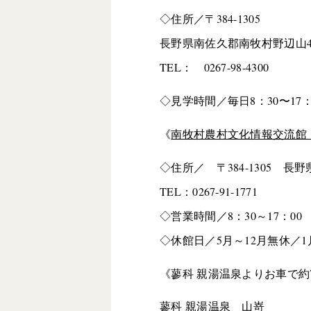
◇住所／〒384-1305
長野県南佐久郡南牧村野辺山46
TEL： 0267-98-4300
◇見学時間／毎日8：30〜17：
《
南牧村農村文化情報交流館
◇住所／ 〒384-1305 長
TEL：0267-91-1771
◇営業時間／8：30～17：00
◇休館日／5月～12月無休／1
《蓼科 親湯温泉よりお車で約
蓼科 親湯温泉 山嵜