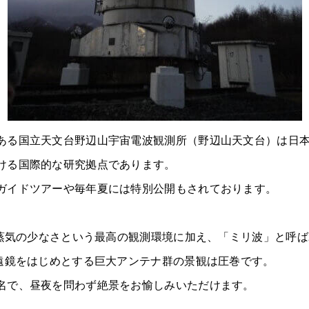
ある国立天文台野辺山宇宙電波観測所（野辺山天文台）は日
ける国際的な研究拠点であります。
ガイドツアーや毎年夏には特別公開もされております。
と水蒸気の少なさという最高の観測環境に加え、「ミリ波」と呼
望遠鏡をはじめとする巨大アンテナ群の景観は圧巻です。
名で、昼夜を問わず絶景をお愉しみいただけます。