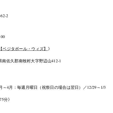
2-2
00
【ベジタボール・ウィズ】
》
野県南佐久郡南牧村大字野辺山412-1
月～4月：毎週月曜日（祝祭日の場合は翌日）／12/29～1/3
75分》