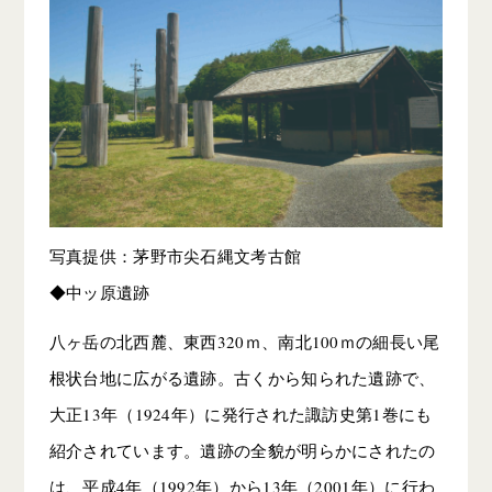
写真提供：茅野市尖石縄文考古館
◆中ッ原遺跡
八ヶ岳の北西麓、東西320ｍ、南北100ｍの細長い尾
根状台地に広がる遺跡。古くから知られた遺跡で、
大正13年（1924年）に発行された諏訪史第1巻にも
紹介されています。遺跡の全貌が明らかにされたの
は、平成4年（1992年）から13年（2001年）に行わ