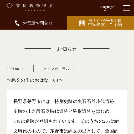
Language
当サイトが一番お得
お電話お問合せ
空室検索・ご予約
お知らせ
2025.08.14
メルマガコラム
〜縄文の里のおはなし04〜
長野県茅野市には、特別史跡の尖石石器時代遺跡、
史跡の上之段石器時代遺跡と駒形遺跡をはじめ、
348の遺跡が登録されています。そのうちの237は縄
文時代のもので、茅野市は縄文の里として、全国的