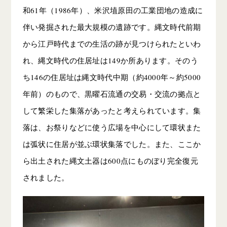
和61年（1986年）、米沢埴原田の工業団地の造成に
伴い発掘された最大規模の遺跡です。縄文時代前期
から江戸時代までの生活の跡が見つけられたといわ
れ、縄文時代の住居址は149か所あります。そのう
ち146の住居址は縄文時代中期（約4000年～約5000
年前）のもので、黒曜石流通の交易・交流の拠点と
して繁栄した集落があったと考えられています。集
落は、お祭りなどに使う広場を中心にして環状また
は弧状に住居が並ぶ環状集落でした。また、ここか
ら出土された縄文土器は600点にものぼり完全復元
されました。