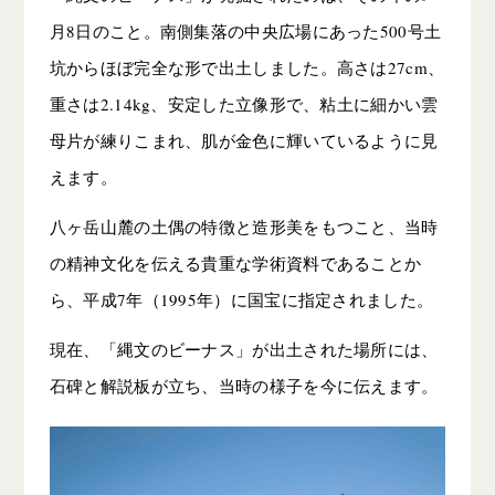
月8日のこと。南側集落の中央広場にあった500号土
坑からほぼ完全な形で出土しました。高さは27cm、
重さは2.14kg、安定した立像形で、粘土に細かい雲
母片が練りこまれ、肌が金色に輝いているように見
えます。
八ヶ岳山麓の土偶の特徴と造形美をもつこと、当時
の精神文化を伝える貴重な学術資料であることか
ら、平成7年（1995年）に国宝に指定されました。
現在、「縄文のビーナス」が出土された場所には、
石碑と解説板が立ち、当時の様子を今に伝えます。