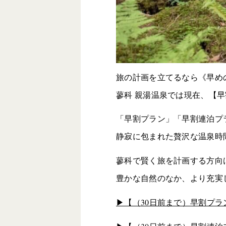
旅の計画を立てるなら《早め
蓼科 親湯温泉では現在、【
「早割プラン」「早割連泊プ
静寂に包まれた贅沢な温泉時
蓼科で賢く旅を計画する方向
豊かな自然のなか、より充実
▶︎【（30日前まで）早割プ