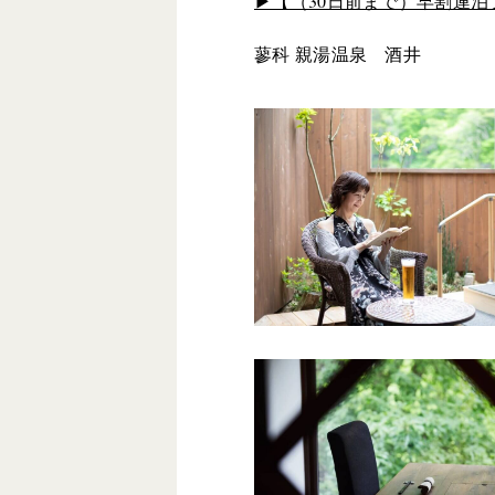
▶︎【（30日前まで）早割連
蓼科 親湯温泉 酒井