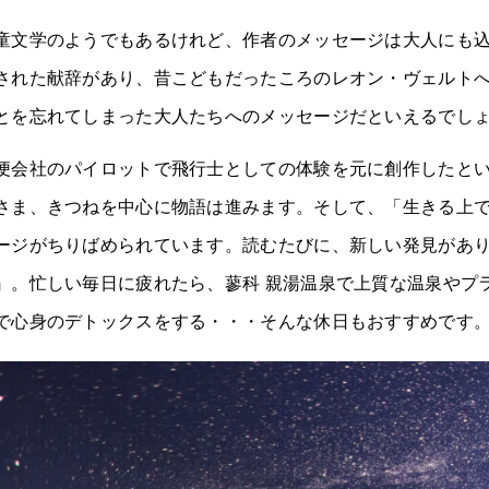
童文学のようでもあるけれど、作者のメッセージは大人にも
された献辞があり、昔こどもだったころのレオン・ヴェルト
とを忘れてしまった大人たちへのメッセージだといえるでし
便会社のパイロットで飛行士としての体験を元に創作したと
さま、きつねを中心に物語は進みます。そして、「生きる上
ージがちりばめられています。読むたびに、新しい発見があ
』。忙しい毎日に疲れたら、蓼科 親湯温泉で上質な温泉やプ
で心身のデトックスをする・・・そんな休日もおすすめです