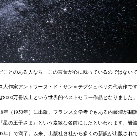
だことのある人なら、この言葉が心に残っているのではない
人作家アントワーヌ・ド・サン＝テグジュペリの代表作です。昭
8000万冊以上という世界的ベストセラー作品となりました
8年（1953年）に出版。フランス文学者でもある内藤濯が翻
『星の王子さま』という素敵な名前にしたといわれます。岩
005年）で満了。以来、出版社各社から多くの新訳が出版され