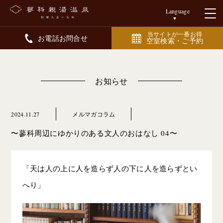
Language
当サイトが一番お得
お電話お問合せ
空室検索・ご予約
お知らせ
2024.11.27
メルマガコラム
〜蓼科周辺にゆかりのある文人のおはなし 04〜
「天は人の上に人を造らず人の下に人を造らずとい
へり」