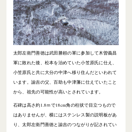
太郎左衛門善徳は武田勝頼の軍に参加して木曽義昌
軍に敗れた後、松本を治めていた小笠原氏に仕え、
小笠原氏と共に大分の中津へ移り住んだといわれて
います。諭吉の父、百助も中津藩に仕えていたこと
から、祖先の可能性が高いとされています。
石碑は高さ約1.8ｍで18cm角の柱状で目立つもので
はありませんが、横にはステンレス製の説明板があ
り、太郎左衛門善徳と諭吉のつながりが記されてい