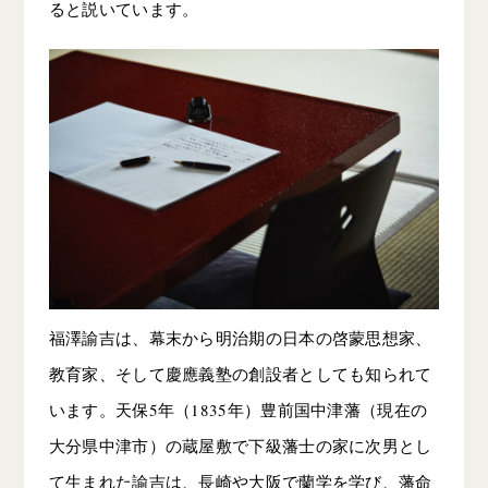
ると説いています。
福澤諭吉は、幕末から明治期の日本の啓蒙思想家、
教育家、そして慶應義塾の創設者としても知られて
います。天保5年（1835年）豊前国中津藩（現在の
大分県中津市）の蔵屋敷で下級藩士の家に次男とし
て生まれた諭吉は、長崎や大阪で蘭学を学び、藩命