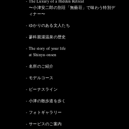
The Luxury of a Hidden Retreat
〜小津安二郎の別荘「無藝荘」で味わう特別デ
ィナー〜
ゆかりのある文人たち
蓼科親湯温泉の歴史
The story of your life
at Shinyu-onsen
名所のご紹介
モデルコース
ビーナスライン
小津の散歩道を歩く
フォトギャラリー
サービスのご案内