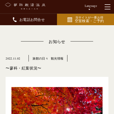
Language
当サイトが一番お得
お電話お問合せ
空室検索・ご予約
お知らせ
2022.11.02
旅館の日々
観光情報
〜蓼科・紅葉状況〜