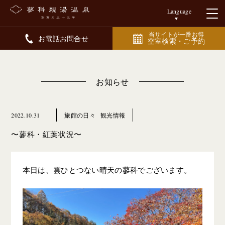
Language
当サイトが一番お得
お電話お問合せ
空室検索・ご予約
お知らせ
2022.10.31
旅館の日々
観光情報
〜蓼科・紅葉状況〜
本日は、雲ひとつない晴天の蓼科でございます。