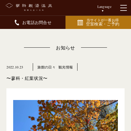
Language
当サイトが一番お得
お電話お問合せ
空室検索・ご予約
お知らせ
2022.10.23
旅館の日々
観光情報
〜蓼科・紅葉状況〜