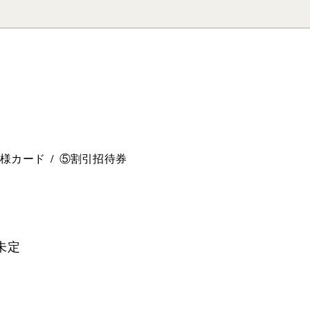
。
ー様カード
⑤割引招待券
未定