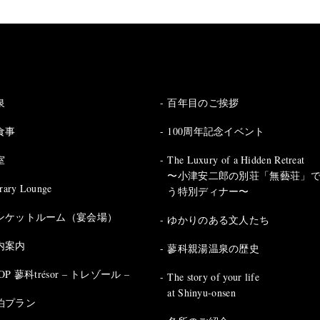
泉
百年目のご挨拶
食事
100周年記念イベント
室
The Luxury of a Hidden Retreat
〜小津安二郎の別荘「無藝荘」
rary Lounge
う特別ディナー〜
ンケットルーム（宴会場）
ゆかりのある文人たち
内案内
蓼科親湯温泉の歴史
OP 蓼科trésor – トレゾール –
The story of your life
at Shinyu-onsen
泊プラン