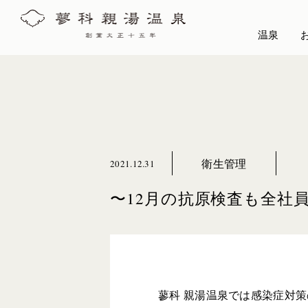
温泉
衛生管理
2021.12.31
〜12月の抗原検査も全社
蓼科 親湯温泉では感染症対