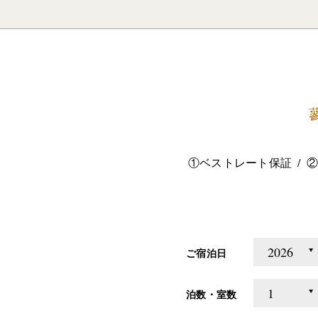
①ベストレート保証
②
ご宿泊日
泊数・室数