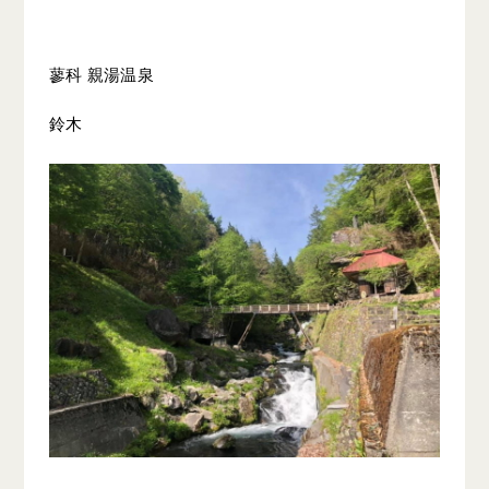
蓼科 親湯温泉
鈴木