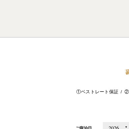
①ベストレート保証
②
ご宿泊日