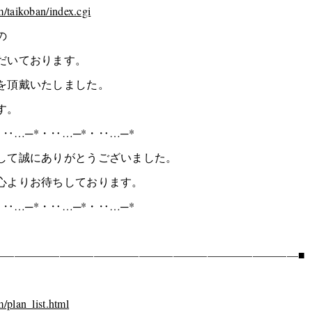
m/taikoban/index.cgi
の
だいております。
を頂戴いたしました。
す。
・‥…─*・‥…─*・‥…─*
して誠にありがとうございました。
心よりお待ちしております。
・‥…─*・‥…─*・‥…─*
———————————————————————————■
/plan_list.html