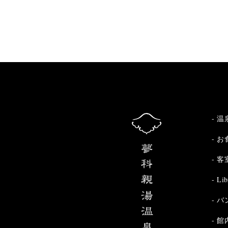
温
お
客
Lib
バ
館