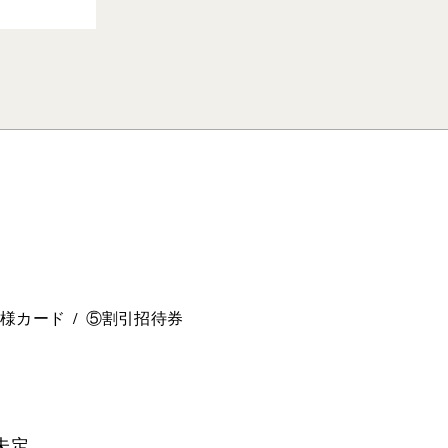
。
ー様カード
⑤割引招待券
未定