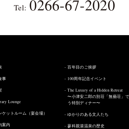
0266-67-2020
Tel:
泉
百年目のご挨拶
食事
100周年記念イベント
室
The Luxury of a Hidden Retreat
〜小津安二郎の別荘「無藝荘」
rary Lounge
う特別ディナー〜
ンケットルーム（宴会場）
ゆかりのある文人たち
内案内
蓼科親湯温泉の歴史